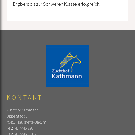
Engbers bis zur Schweren Klasse erfolgreich.
KONTAKT
Zuchthof Kathmann
Uppe Stadt 5
49456 Hausstette-Bakum
Tel.:
+49 4446 228
Fax:
+49 4446 961140