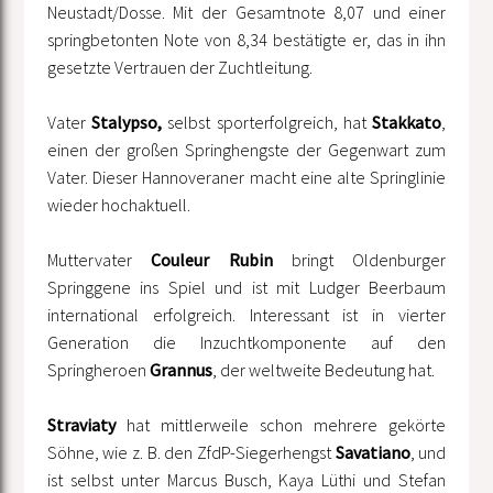
Neustadt/Dosse. Mit der Gesamtnote 8,07 und einer
springbetonten Note von 8,34 bestätigte er, das in ihn
gesetzte Vertrauen der Zuchtleitung.
Vater
Stalypso,
selbst sporterfolgreich, hat
Stakkato
,
einen der großen Springhengste der Gegenwart zum
Vater. Dieser Hannoveraner macht eine alte Springlinie
wieder hochaktuell.
Muttervater
Couleur Rubin
bringt Oldenburger
Springgene ins Spiel und ist mit Ludger Beerbaum
international erfolgreich. Interessant ist in vierter
Generation die Inzuchtkomponente auf den
Springheroen
Grannus
, der weltweite Bedeutung hat.
Straviaty
hat mittlerweile schon mehrere gekörte
Söhne, wie z. B. den ZfdP-Siegerhengst
Savatiano
, und
ist selbst unter Marcus Busch, Kaya Lüthi und Stefan