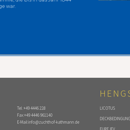
ge war.
HENG
Tel.:
+49 4446 228
LICOTUS
Fax:
+49 4446 961140
DECKBEDINGUN
E-Mail:
info@zuchthof-kathmann.de
FUREJEV