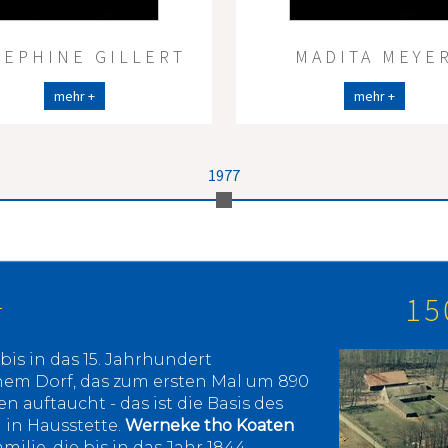
SEPHINE GILLERT
MADITA MEYE
mehr +
mehr +
1977
15
T
bis in das 15. Jahrhundert
inem Dorf, das zum ersten Mal um 890
 auftaucht - das ist die Basis des
in Hausstette.
Werneke tho Koaten
ilie, die bis in das Jahr 1844