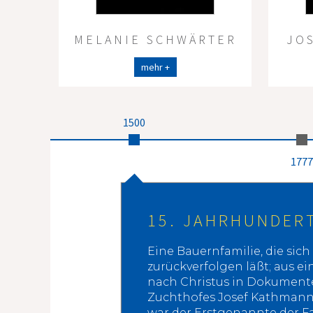
MELANIE SCHWÄRTER
JO
mehr +
1500
1777
15. JAHRHUNDER
Eine Bauernfamilie, die sich 
zurückverfolgen läßt; aus e
nach Christus in Dokumenten
Zuchthofes Josef Kathmann 
war der Erstgenannte der Fam