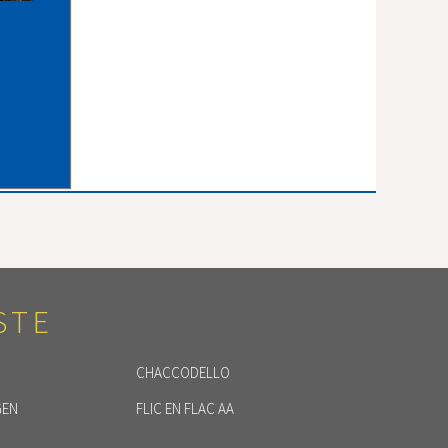
STE
CHACCODELLO
GEN
FLIC EN FLAC AA