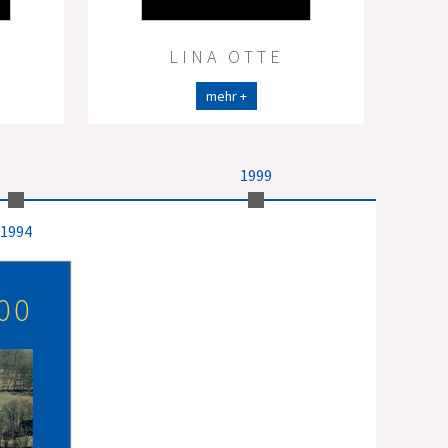
R
LINA OTTE
mehr +
1999
1994
00