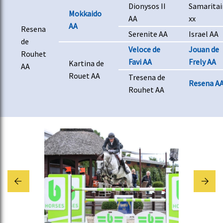
Dionysos II
Samaritai
Mokkaido
AA
xx
AA
Resena
Serenite AA
Israel AA
de
Veloce de
Jouan de
Rouhet
Favi AA
Frely AA
Kartina de
AA
Rouet AA
Tresena de
Resena A
Rouhet AA