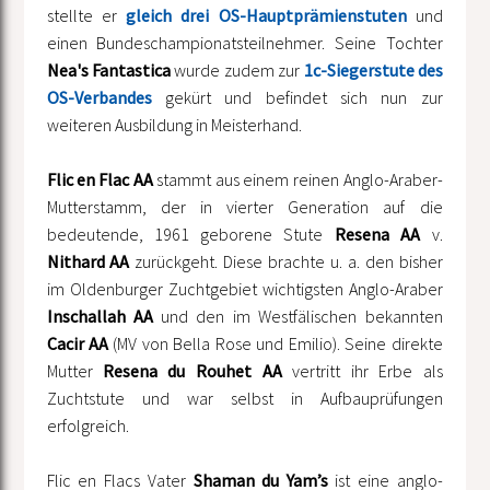
stellte er
gleich drei OS-Hauptprämienstuten
und
einen Bundeschampionatsteilnehmer. Seine Tochter
Nea's Fantastica
wurde zudem zur
1c-Siegerstute des
OS-Verbandes
gekürt und befindet sich nun zur
weiteren Ausbildung in Meisterhand.
Flic en Flac AA
stammt aus einem reinen Anglo-Araber-
Mutterstamm, der in vierter Generation auf die
bedeutende, 1961 geborene Stute
Resena AA
v.
Nithard AA
zurückgeht. Diese brachte u. a. den bisher
im Oldenburger Zuchtgebiet wichtigsten Anglo-Araber
Inschallah AA
und den im Westfälischen bekannten
Cacir AA
(MV von Bella Rose und Emilio). Seine direkte
Mutter
Resena du Rouhet AA
vertritt ihr Erbe als
Zuchtstute und war selbst in Aufbauprüfungen
erfolgreich.
Flic en Flacs Vater
Shaman du Yam’s
ist eine anglo-