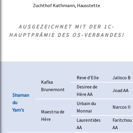
Zuchthof Kathmann, Hausstette
AUSGEZEICHNET MIT DER 1C-
HAUPTPRÄMIE DES OS-VERBANDES!
Reve d'Elle
Jalisco B
Kafka
Desiree de
Brunemont
Joad AA
Hère AA
Shaman
du
Urbain du
Narcos II
Yam's
Monnai
Maestria de
Hère
Laurentides
Faritchou
AA
AA