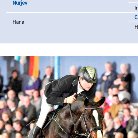
Nurjev
I
C
Hana
H