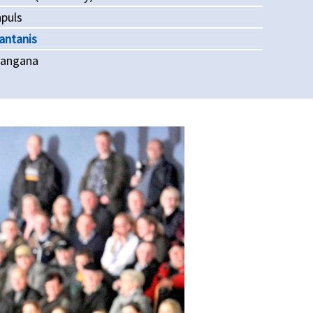
npuls
antanis
angana