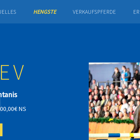
UELLES
HENGSTE
VERKAUFSPFERDE
ER
EV
ntanis
800,00€ NS