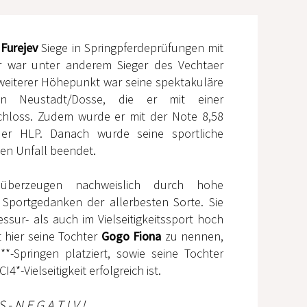
e
Furejev
Siege in Springpferdeprüfungen mit
Er war unter anderem Sieger des Vechtaer
weiterer Höhepunkt war seine spektakuläre
 in Neustadt/Dosse, die er mit einer
hloss. Zudem wurde er mit der Note 8,58
 der HLP. Danach wurde seine sportliche
inen Unfall beendet.
berzeugen nachweislich durch hohe
n Sportgedanken der allerbesten Sorte. Sie
essur- als auch im Vielseitigkeitssport hoch
st hier seine Tochter
Gogo Fiona
zu nennen,
S**-Springen platziert, sowie seine Tochter
CI4*-Vielseitigkeit erfolgreich ist.
S-NEGATIV!