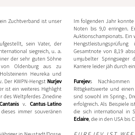
sein Zuchtverband ist unser
Im folgenden Jahr konnt
Noten bis 9,0 erringen. 
Auktionschampionats. Ein 
fgestellt, sein Vater, der
Hengstleistungsprüfung
ternational siegreich, u. a.
Gesamtnote von 8,19 absc
 einer der sehr guten Söhne
umjubelter Springsieger
 von Oldenburg aus zu
Karriere leider jäh durch e
 Holsteinerin Heureka und
ev. Der KWPN-Hengst
Nurjev
Furejev
s Nachkommen ü
er ist ein weiteres Highlight
Rittigkeitswerte und eine
er des Weltpferdes Zinedine
sind sowohl im Spring-, Dr
Cantanis
v.
Cantus
-
Latino
erfolgreich. Als Beispiele i
g dieses immer souveränen
die sich international in 
Eclaire
, die in den USA bis C
FUREJEV IST WFF
-jähriger in Neustadt/Dosse