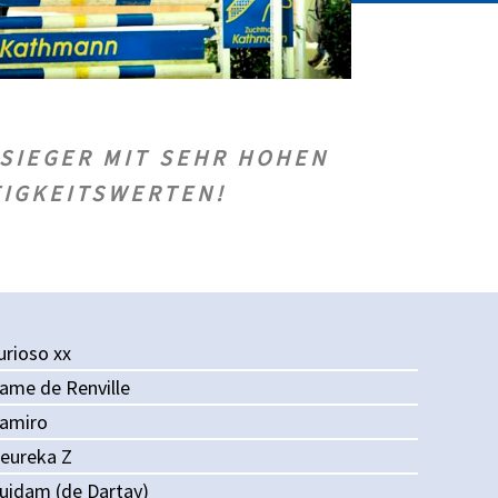
SIEGER MIT SEHR HOHEN
TIGKEITSWERTEN!
urioso xx
ame de Renville
amiro
eureka Z
uidam (de Dartay)