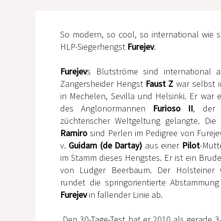
So modern, so cool, so international wie 
HLP-Siegerhengst
Furejev
.
Furejev
s Blutströme sind international au
Zangersheider Hengst
Faust Z
war selbst in
in Mechelen, Sevilla und Helsinki. Er war
des Anglonormannen
Furioso II
, der
züchterischer Weltgeltung gelangte. Die
Ramiro
sind Perlen im Pedigree von Furej
v.
Guidam (de Dartay)
aus einer
Pilot
-Mutt
im Stamm dieses Hengstes. Er ist ein Brud
von Ludger Beerbaum. Der Holsteiner
rundet die springorientierte Abstammun
Furejev
in fallender Linie ab.
Den 30-Tage-Test hat er 2010 als gerade 3