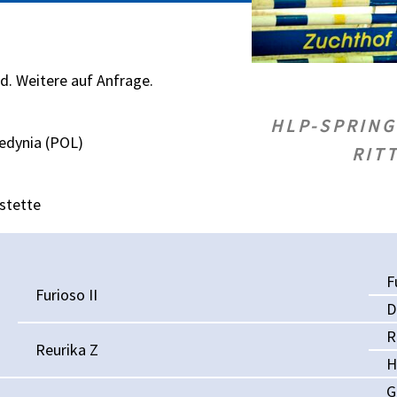
d. Weitere auf Anfrage.
HLP-SPRING
edynia (POL)
RIT
stette
F
Furioso II
D
R
Reurika Z
H
G