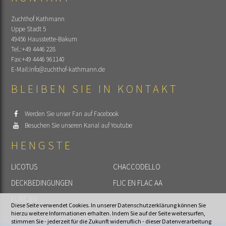
Zuchthof Kathmann
Uppe Stadt 5
49456 Hausstette-Bakum
Tel.:
+49 4446 228
Fax:
+49 4446 961140
E-Mail:
info@zuchthof-kathmann.de
BLEIBEN SIE IN KONTAKT
Werden Sie unser Fan auf Facebook
Besuchen Sie unseren Kanal auf Youtube
HENGSTE
LICOTUS
CHACCODELLO
DECKBEDINGUNGEN
FLIC EN FLAC AA
FUREJEV
Diese Seite verwendet Cookies. In unserer Datenschutzerklärung können Sie
hierzu weitere Informationen erhalten. Indem Sie auf der Seite weitersurfen,
stimmen Sie - jederzeit für die Zukunft widerruflich - dieser Datenverarbeitung